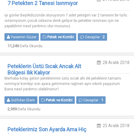
7 Petekten 2 Tanesi Isınmıyor
iyi günler Beylikdüzünde oturuyorum 7 adet peteğim var 2 tanesini bir türlü
ısıtamıyorum çocuk odasına denk geliyor bu petekler ısınması için ne
yapabilirim nasıl yardımcı olur musunuz...
Yasemin Güzer
Petek ve Kombi
Cevaplar :
2
11,249
Defa Okundu
28 Aralık 2018
Peteklerin Üstü Sıcak Ancak Alt
Bölgesi Ilık Kalıyor
Merhaba kolay gelsin peteklerimin üstü sıcak altı ılık peteklerin tamamı
ısınmıyor kombiyi son ayara getirmeme rağmen aynı sıkıntı yaşıyorum.
Bana nasıl yardımcı olabilirsiniz?..
Gülfidan Etem
Petek ve Kombi
Cevaplar :
1
2,959
Defa Okundu
25 Aralık 2018
Peteklerimiz Son Ayarda Ama Hiç