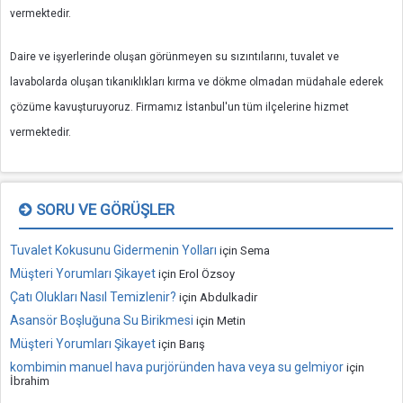
vermektedir.
Daire ve işyerlerinde oluşan görünmeyen su sızıntılarını, tuvalet ve
lavabolarda oluşan tıkanıklıkları kırma ve dökme olmadan müdahale ederek
çözüme kavuşturuyoruz. Firmamız İstanbul'un tüm ilçelerine hizmet
vermektedir.
SORU VE GÖRÜŞLER
Tuvalet Kokusunu Gidermenin Yolları
için
Sema
Müşteri Yorumları Şikayet
için
Erol Özsoy
Çatı Olukları Nasıl Temizlenir?
için
Abdulkadir
Asansör Boşluğuna Su Birikmesi
için
Metin
Müşteri Yorumları Şikayet
için
Barış
kombimin manuel hava purjöründen hava veya su gelmiyor
için
İbrahim