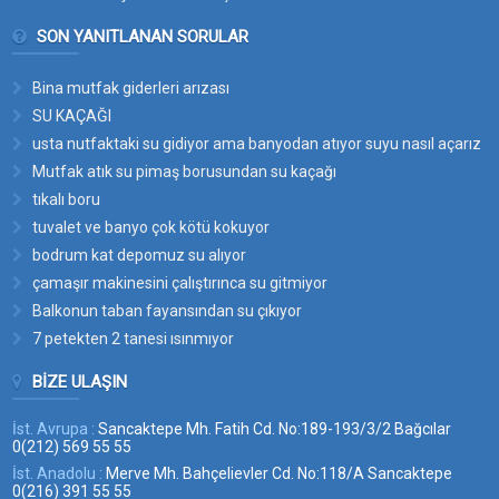
SON YANITLANAN SORULAR
Bina mutfak giderleri arızası
SU KAÇAĞI
usta nutfaktaki su gidiyor ama banyodan atıyor suyu nasıl açarız
bu suyun yerini
Mutfak atık su pimaş borusundan su kaçağı
tıkalı boru
tuvalet ve banyo çok kötü kokuyor
bodrum kat depomuz su alıyor
çamaşır makinesini çalıştırınca su gitmiyor
Balkonun taban fayansından su çıkıyor
7 petekten 2 tanesi ısınmıyor
BIZE ULAŞIN
İst. Avrupa :
Sancaktepe Mh. Fatih Cd. No:189-193/3/2 Bağcılar
0(212) 569 55 55
İst. Anadolu :
Merve Mh. Bahçelievler Cd. No:118/A Sancaktepe
0(216) 391 55 55