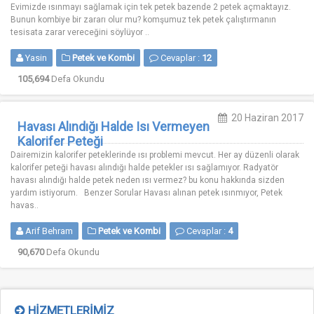
Evimizde ısınmayı sağlamak için tek petek bazende 2 petek açmaktayız.
Bunun kombiye bir zararı olur mu? komşumuz tek petek çalıştırmanın
tesisata zarar vereceğini söylüyor ..
Yasin
Petek ve Kombi
Cevaplar :
12
105,694
Defa Okundu
20 Haziran 2017
Havası Alındığı Halde Isı Vermeyen
Kalorifer Peteği
Dairemizin kalorifer peteklerinde ısı problemi mevcut. Her ay düzenli olarak
kalorifer peteği havası alındığı halde petekler ısı sağlamıyor. Radyatör
havası alındığı halde petek neden ısı vermez? bu konu hakkında sizden
yardım istiyorum. Benzer Sorular Havası alınan petek ısınmıyor, Petek
havas..
Arif Behram
Petek ve Kombi
Cevaplar :
4
90,670
Defa Okundu
HIZMETLERIMIZ