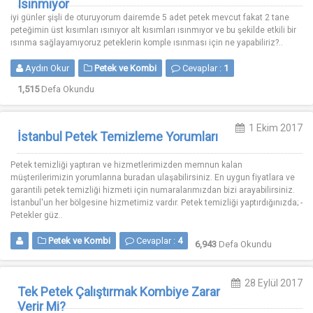
Isınmıyor
iyi günler şişli de oturuyorum dairemde 5 adet petek mevcut fakat 2 tane
peteğimin üst kısımları ısınıyor alt kısımları ısınmıyor ve bu şekilde etkili bir
ısınma sağlayamıyoruz peteklerin komple ısınması için ne yapabiliriz?..
Aydın Okur
Petek ve Kombi
Cevaplar :
1
1,515
Defa Okundu
1 Ekim 2017
İstanbul Petek Temizleme Yorumları
Petek temizliği yaptıran ve hizmetlerimizden memnun kalan
müşterilerimizin yorumlarına buradan ulaşabilirsiniz. En uygun fiyatlara ve
garantili petek temizliği hizmeti için numaralarımızdan bizi arayabilirsiniz.
İstanbul'un her bölgesine hizmetimiz vardır. Petek temizliği yaptırdığınızda; -
Petekler güz..
Petek ve Kombi
Cevaplar :
4
6,943
Defa Okundu
28 Eylül 2017
Tek Petek Çalıştırmak Kombiye Zarar
Verir Mi?