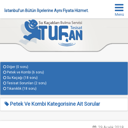
İstanbul'un Bütün İlçelerine Aynı Fiyata Hizmet.
Menü
Diğer
(0 soru)
Petek ve Kombi
(6 soru)
Su Kaçağı
(18 soru)
Tesisat Sorunları
(2 soru)
Tıkanıklık
(18 soru)
Petek Ve Kombi Kategorisine Ait Sorular
29 Aralık 2018