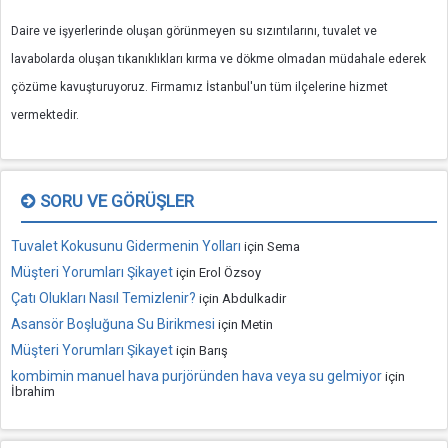
Daire ve işyerlerinde oluşan görünmeyen su sızıntılarını, tuvalet ve
lavabolarda oluşan tıkanıklıkları kırma ve dökme olmadan müdahale ederek
çözüme kavuşturuyoruz. Firmamız İstanbul'un tüm ilçelerine hizmet
vermektedir.
SORU VE GÖRÜŞLER
Tuvalet Kokusunu Gidermenin Yolları
için
Sema
Müşteri Yorumları Şikayet
için
Erol Özsoy
Çatı Olukları Nasıl Temizlenir?
için
Abdulkadir
Asansör Boşluğuna Su Birikmesi
için
Metin
Müşteri Yorumları Şikayet
için
Barış
kombimin manuel hava purjöründen hava veya su gelmiyor
için
İbrahim