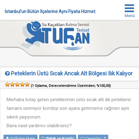
İstanbul'un Bütün İlçelerine Aynı Fiyata Hizmet.
Menü
Peteklerin Üstü Sıcak Ancak Alt Bölgesi Ilık Kalıyor
(
1
Oylama, Derecelendirme Üzerinden;
%100,00
)
Merhaba kolay gelsin peteklerimin üstü sıcak altı ılık peteklerin
tamamı ısınmıyor kombiyi son ayara getirmeme rağmen aynı
sıkıntı yaşıyorum.
Bana nasıl yardımcı olabilirsiniz?
Gülfidan Etem
Petek ve Kombi
Cevaplar :
1