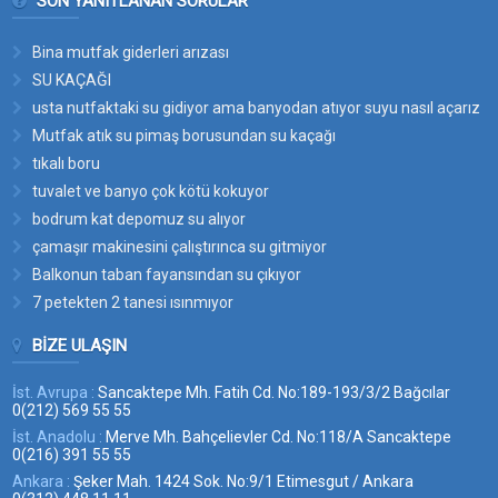
SON YANITLANAN SORULAR
Bina mutfak giderleri arızası
SU KAÇAĞI
usta nutfaktaki su gidiyor ama banyodan atıyor suyu nasıl açarız
bu suyun yerini
Mutfak atık su pimaş borusundan su kaçağı
tıkalı boru
tuvalet ve banyo çok kötü kokuyor
bodrum kat depomuz su alıyor
çamaşır makinesini çalıştırınca su gitmiyor
Balkonun taban fayansından su çıkıyor
7 petekten 2 tanesi ısınmıyor
BIZE ULAŞIN
İst. Avrupa :
Sancaktepe Mh. Fatih Cd. No:189-193/3/2 Bağcılar
0(212) 569 55 55
İst. Anadolu :
Merve Mh. Bahçelievler Cd. No:118/A Sancaktepe
0(216) 391 55 55
Ankara :
Şeker Mah. 1424 Sok. No:9/1 Etimesgut / Ankara