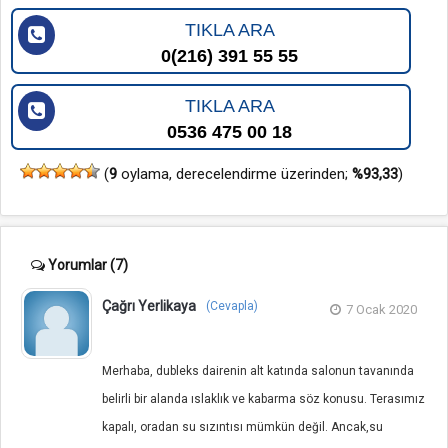
TIKLA ARA
0(216) 391 55 55
TIKLA ARA
0536 475 00 18
(
9
oylama, derecelendirme üzerinden;
%93,33
)
Yorumlar
(7)
Çağrı Yerlikaya
(Cevapla)
7 Ocak 2020
Merhaba, dubleks dairenin alt katında salonun tavanında
belirli bir alanda ıslaklık ve kabarma söz konusu. Terasımız
kapalı, oradan su sızıntısı mümkün değil. Ancak,su