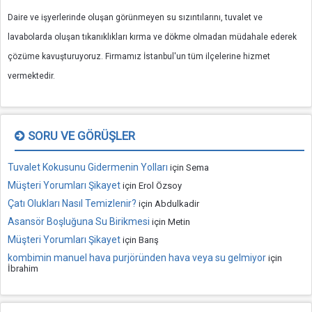
Daire ve işyerlerinde oluşan görünmeyen su sızıntılarını, tuvalet ve
lavabolarda oluşan tıkanıklıkları kırma ve dökme olmadan müdahale ederek
çözüme kavuşturuyoruz. Firmamız İstanbul'un tüm ilçelerine hizmet
vermektedir.
SORU VE GÖRÜŞLER
Tuvalet Kokusunu Gidermenin Yolları
için
Sema
Müşteri Yorumları Şikayet
için
Erol Özsoy
Çatı Olukları Nasıl Temizlenir?
için
Abdulkadir
Asansör Boşluğuna Su Birikmesi
için
Metin
Müşteri Yorumları Şikayet
için
Barış
kombimin manuel hava purjöründen hava veya su gelmiyor
için
İbrahim