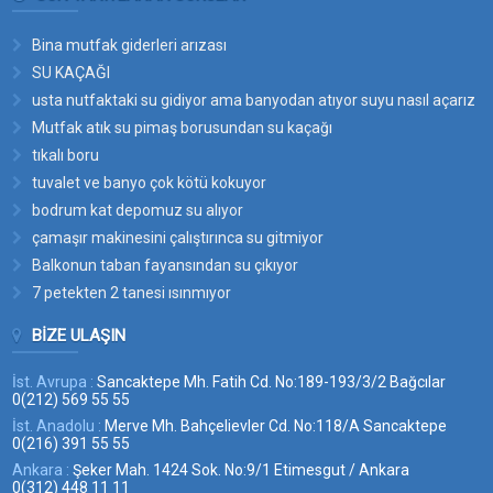
Bina mutfak giderleri arızası
SU KAÇAĞI
usta nutfaktaki su gidiyor ama banyodan atıyor suyu nasıl açarız
bu suyun yerini
Mutfak atık su pimaş borusundan su kaçağı
tıkalı boru
tuvalet ve banyo çok kötü kokuyor
bodrum kat depomuz su alıyor
çamaşır makinesini çalıştırınca su gitmiyor
Balkonun taban fayansından su çıkıyor
7 petekten 2 tanesi ısınmıyor
BIZE ULAŞIN
İst. Avrupa :
Sancaktepe Mh. Fatih Cd. No:189-193/3/2 Bağcılar
0(212) 569 55 55
İst. Anadolu :
Merve Mh. Bahçelievler Cd. No:118/A Sancaktepe
0(216) 391 55 55
Ankara :
Şeker Mah. 1424 Sok. No:9/1 Etimesgut / Ankara
0(312) 448 11 11