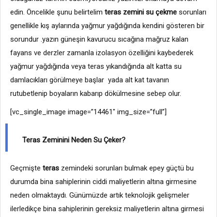
edin. Öncelikle şunu belirtelim
teras zemini
su çekme
sorunları
genellikle kış aylarında yağmur yağdığında kendini gösteren bir
sorundur .yazın güneşin kavurucu sıcağına mağruz kalan
fayans ve derzler zamanla izolasyon özelliğini kaybederek
yağmur yağdığında veya teras yıkandığında alt katta su
damlacıkları görülmeye başlar yada alt kat tavanın
rutubetlenip boyaların kabarıp dökülmesine sebep olur.
[vc_single_image image=”14461″ img_size=”full”]
Teras Zeminini Neden Su Çeker?
Geçmişte
teras
zemindeki sorunları bulmak epey güçtü bu
durumda bina sahiplerinin ciddi maliyetlerin altına girmesine
neden olmaktaydı. Günümüzde artık teknolojik gelişmeler
ilerledikçe bina sahiplerinin gereksiz maliyetlerin altına girmesi