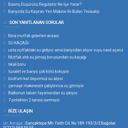
Basınç Düşürücü Regülatör Ne İşe Yarar?
Banyoda Su Kaçıran Yeri Makine İle Bulan Tesisatçı
SON YANITLANAN SORULAR
Bina mutfak giderleri arızası
SU KAÇAĞI
usta nutfaktaki su gidiyor ama banyodan atıyor suyu nasıl açarız
bu suyun yerini
Mutfak atık su pimaş borusundan su kaçağı
tıkalı boru
tuvalet ve banyo çok kötü kokuyor
bodrum kat depomuz su alıyor
çamaşır makinesini çalıştırınca su gitmiyor
Balkonun taban fayansından su çıkıyor
7 petekten 2 tanesi ısınmıyor
BIZE ULAŞIN
İst. Avrupa :
Sancaktepe Mh. Fatih Cd. No:189-193/3/2 Bağcılar
0(212) 569 55 55