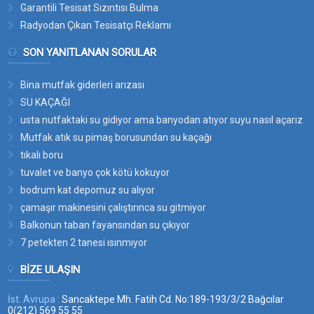
Garantili Tesisat Sızıntısı Bulma
Radyodan Çıkan Tesisatçı Reklamı
SON YANITLANAN SORULAR
Bina mutfak giderleri arızası
SU KAÇAĞI
usta nutfaktaki su gidiyor ama banyodan atıyor suyu nasıl açarız
bu suyun yerini
Mutfak atık su pimaş borusundan su kaçağı
tıkalı boru
tuvalet ve banyo çok kötü kokuyor
bodrum kat depomuz su alıyor
çamaşır makinesini çalıştırınca su gitmiyor
Balkonun taban fayansından su çıkıyor
7 petekten 2 tanesi ısınmıyor
BIZE ULAŞIN
İst. Avrupa :
Sancaktepe Mh. Fatih Cd. No:189-193/3/2 Bağcılar
0(212) 569 55 55