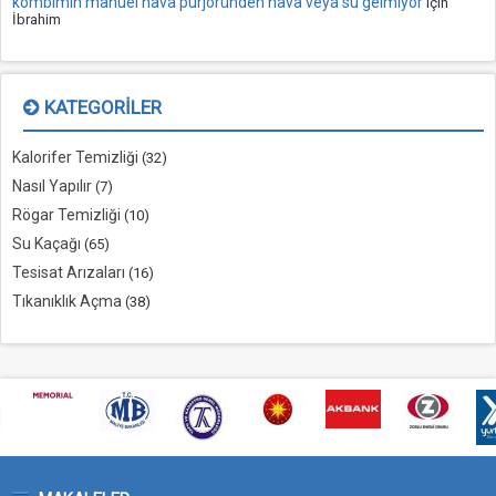
kombimin manuel hava purjöründen hava veya su gelmiyor
için
İbrahim
KATEGORILER
Kalorifer Temizliği
(32)
Nasıl Yapılır
(7)
Rögar Temizliği
(10)
Su Kaçağı
(65)
Tesisat Arızaları
(16)
Tıkanıklık Açma
(38)