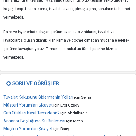
Firmamız Tufan tesisat, 1992 yılında kurulmuş olup, tesisat sektöründe (su
kaçağı tespiti, kanal açma, tuvalet, lavabo, pimaş açma, konularında hizmet
vermektedir.
Daire ve işyerlerinde oluşan görünmeyen su sızıntılarını, tuvalet ve
lavabolarda oluşan tıkanıklıkları kırma ve dökme olmadan müdahale ederek
çözüme kavuşturuyoruz. Firmamız İstanbul'un tüm ilçelerine hizmet
vermektedir.
SORU VE GÖRÜŞLER
Tuvalet Kokusunu Gidermenin Yolları
için
Sema
Müşteri Yorumları Şikayet
için
Erol Özsoy
Çatı Olukları Nasıl Temizlenir?
için
Abdulkadir
Asansör Boşluğuna Su Birikmesi
için
Metin
Müşteri Yorumları Şikayet
için
Barış