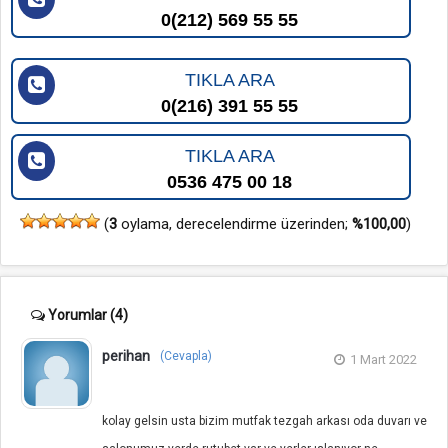
0(212) 569 55 55
TIKLA ARA
0(216) 391 55 55
TIKLA ARA
0536 475 00 18
(
3
oylama, derecelendirme üzerinden;
%100,00
)
Yorumlar
(4)
perihan
(Cevapla)
1 Mart 2022
kolay gelsin usta bizim mutfak tezgah arkası oda duvarı ve