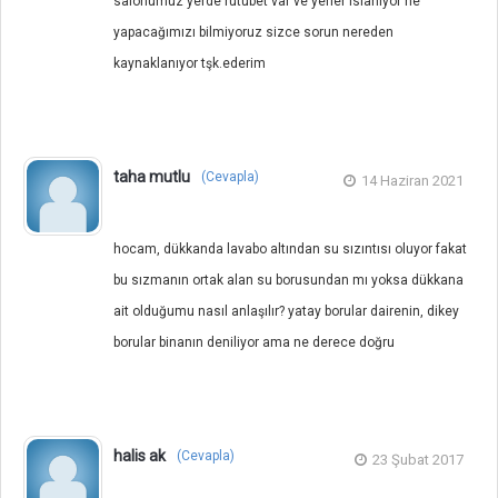
salonumuz yerde rutubet var ve yerler ıslanıyor ne
yapacağımızı bilmiyoruz sizce sorun nereden
kaynaklanıyor tşk.ederim
taha mutlu
(Cevapla)
14 Haziran 2021
hocam, dükkanda lavabo altından su sızıntısı oluyor fakat
bu sızmanın ortak alan su borusundan mı yoksa dükkana
ait olduğumu nasıl anlaşılır? yatay borular dairenin, dikey
borular binanın deniliyor ama ne derece doğru
halis ak
(Cevapla)
23 Şubat 2017