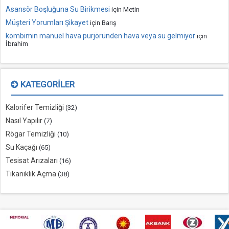
Asansör Boşluğuna Su Birikmesi
için
Metin
Müşteri Yorumları Şikayet
için
Barış
kombimin manuel hava purjöründen hava veya su gelmiyor
için
İbrahim
KATEGORILER
Kalorifer Temizliği
(32)
Nasıl Yapılır
(7)
Rögar Temizliği
(10)
Su Kaçağı
(65)
Tesisat Arızaları
(16)
Tıkanıklık Açma
(38)