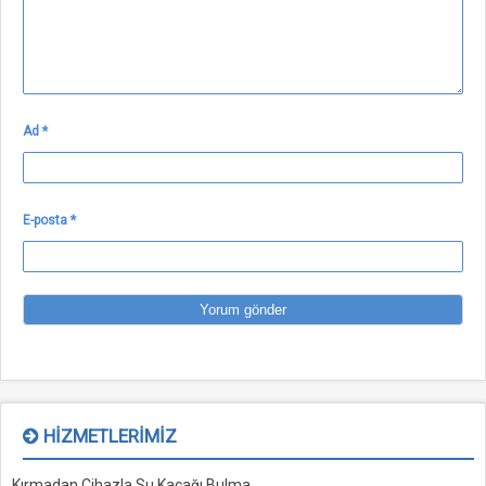
Ad
*
E-posta
*
HIZMETLERIMIZ
Kırmadan Cihazla Su Kaçağı Bulma