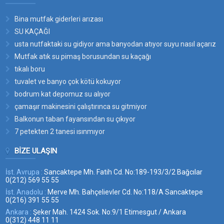
Bina mutfak giderleri arızası
SU KAÇAĞI
usta nutfaktaki su gidiyor ama banyodan atıyor suyu nasıl açarız
bu suyun yerini
Mutfak atık su pimaş borusundan su kaçağı
tıkalı boru
tuvalet ve banyo çok kötü kokuyor
bodrum kat depomuz su alıyor
çamaşır makinesini çalıştırınca su gitmiyor
Balkonun taban fayansından su çıkıyor
7 petekten 2 tanesi ısınmıyor
BIZE ULAŞIN
İst. Avrupa :
Sancaktepe Mh. Fatih Cd. No:189-193/3/2 Bağcılar
0(212) 569 55 55
İst. Anadolu :
Merve Mh. Bahçelievler Cd. No:118/A Sancaktepe
0(216) 391 55 55
Ankara :
Şeker Mah. 1424 Sok. No:9/1 Etimesgut / Ankara
0(312) 448 11 11