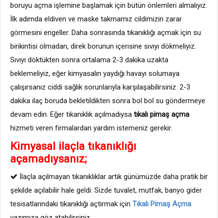
boruyu açma işlemine başlamak için bütün önlemleri almalıyız.
İlk adımda eldiven ve maske takmamız cildimizin zarar
görmesini engeller. Daha sonrasında tıkanıklığı açmak için su
birikintisi olmadan, direk borunun içerisine sıvıyı dökmeliyiz.
Sıvıyı döktükten sonra ortalama 2-3 dakika uzakta
beklemeliyiz, eğer kimyasalın yaydığı havayı solumaya
çalışırsanız ciddi sağlık sorunlarıyla karşılaşabilirsiniz. 2-3
dakika ilaç boruda bekletildikten sonra bol bol su göndermeye
devam edin. Eğer tıkanıklık açılmadıysa
tıkalı pimaş açma
hizmeti veren firmalardan yardım istemeniz gerekir.
Kimyasal ilaçla tıkanıklığı
açamadıysanız;
İlaçla açılmayan tıkanıklıklar artık günümüzde daha pratik bir
şekilde açılabilir hale geldi. Sizde tuvalet, mutfak, banyo gider
tesisatlarındaki tıkanıklığı açtırmak için
Tıkalı Pimaş Açma
yazımıza göz atabilirsiniz.