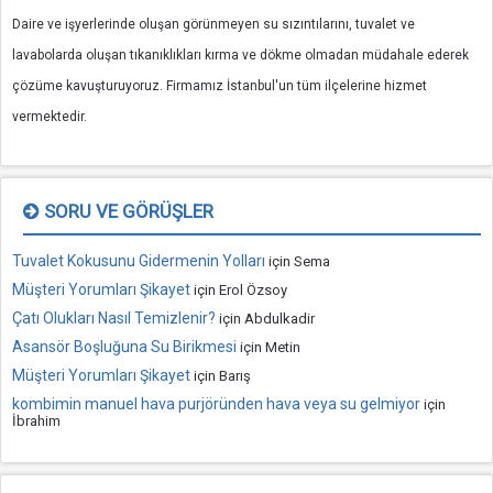
Daire ve işyerlerinde oluşan görünmeyen su sızıntılarını, tuvalet ve
lavabolarda oluşan tıkanıklıkları kırma ve dökme olmadan müdahale ederek
çözüme kavuşturuyoruz. Firmamız İstanbul'un tüm ilçelerine hizmet
vermektedir.
SORU VE GÖRÜŞLER
Tuvalet Kokusunu Gidermenin Yolları
için
Sema
Müşteri Yorumları Şikayet
için
Erol Özsoy
Çatı Olukları Nasıl Temizlenir?
için
Abdulkadir
Asansör Boşluğuna Su Birikmesi
için
Metin
Müşteri Yorumları Şikayet
için
Barış
kombimin manuel hava purjöründen hava veya su gelmiyor
için
İbrahim