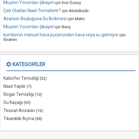
Müşteri Yorumları Şikayet
için
Erol Özsoy
Çatı Olukları Nasıl Temizlenir?
için
Abdulkadir
Asansör Boşluğuna Su Birikmesi
için
Metin
Müşteri Yorumları Şikayet
için
Barış
kombimin manuel hava purjöründen hava veya su gelmiyor
için
İbrahim
KATEGORILER
Kalorifer Temizliği
(32)
Nasıl Yapılır
(7)
Rögar Temizliği
(10)
Su Kaçağı
(65)
Tesisat Arızaları
(16)
Tıkanıklık Açma
(38)