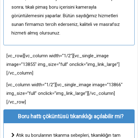
sonra; tıkalı pimaş boru içerisini kamerayla
görüntülemesini yaparlar. Bütün saydığımız hizmetleri
sunan firmamızı tercih ederseniz, kaliteli ve masrafsız
hizmeti almış olursunuz.
[vc_row][vc_column width=”1/2″][vc_single_image
image=”13855″ img_size=”full” onclick=”img_link_large”]
[/vc_column]
[vc_column width=”1/2″][vc_single_image image=”13866″
img_size=”full” onclick=”img_link_large”][/vc_column]
[/vc_row]
Boru hattı çöküntüsü tıkanıklığı açılabilir mi?
Atık su borularının tıkanma sebepleri, tıkanıklığın tam