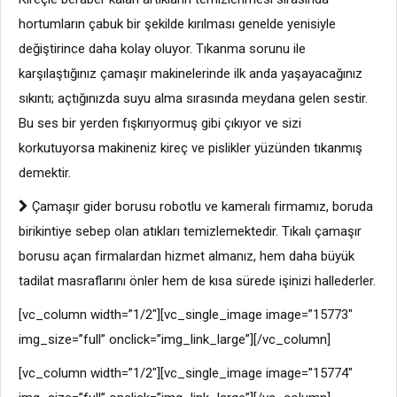
hortumların çabuk bir şekilde kırılması genelde yenisiyle
değiştirince daha kolay oluyor. Tıkanma sorunu ile
karşılaştığınız çamaşır makinelerinde ilk anda yaşayacağınız
sıkıntı; açtığınızda suyu alma sırasında meydana gelen sestir.
Bu ses bir yerden fışkırıyormuş gibi çıkıyor ve sizi
korkutuyorsa makineniz kireç ve pislikler yüzünden tıkanmış
demektir.
Çamaşır gider borusu robotlu ve kameralı firmamız, boruda
birikintiye sebep olan atıkları temizlemektedir. Tıkalı çamaşır
borusu açan firmalardan hizmet almanız, hem daha büyük
tadilat masraflarını önler hem de kısa sürede işinizi hallederler.
[vc_column width=”1/2″][vc_single_image image=”15773″
img_size=”full” onclick=”img_link_large”][/vc_column]
[vc_column width=”1/2″][vc_single_image image=”15774″