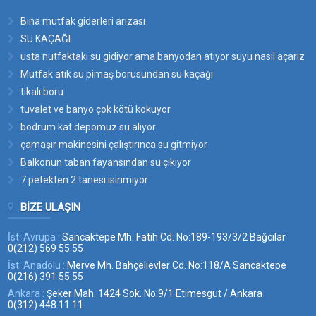
Bina mutfak giderleri arızası
SU KAÇAĞI
usta nutfaktaki su gidiyor ama banyodan atıyor suyu nasıl açarız
bu suyun yerini
Mutfak atık su pimaş borusundan su kaçağı
tıkalı boru
tuvalet ve banyo çok kötü kokuyor
bodrum kat depomuz su alıyor
çamaşır makinesini çalıştırınca su gitmiyor
Balkonun taban fayansından su çıkıyor
7 petekten 2 tanesi ısınmıyor
BIZE ULAŞIN
İst. Avrupa :
Sancaktepe Mh. Fatih Cd. No:189-193/3/2 Bağcılar
0(212) 569 55 55
İst. Anadolu :
Merve Mh. Bahçelievler Cd. No:118/A Sancaktepe
0(216) 391 55 55
Ankara :
Şeker Mah. 1424 Sok. No:9/1 Etimesgut / Ankara
0(312) 448 11 11