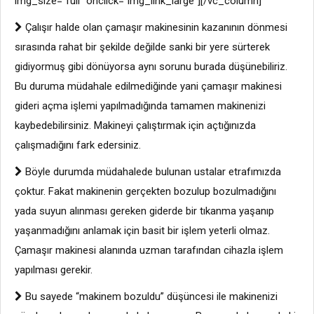
img_size=”full” onclick=”img_link_large”][/vc_column]
Çalışır halde olan çamaşır makinesinin kazanının dönmesi
sırasında rahat bir şekilde değilde sanki bir yere sürterek
gidiyormuş gibi dönüyorsa aynı sorunu burada düşünebiliriz.
Bu duruma müdahale edilmediğinde yani çamaşır makinesi
gideri açma işlemi yapılmadığında tamamen makinenizi
kaybedebilirsiniz. Makineyi çalıştırmak için açtığınızda
çalışmadığını fark edersiniz.
Böyle durumda müdahalede bulunan ustalar etrafımızda
çoktur. Fakat makinenin gerçekten bozulup bozulmadığını
yada suyun alınması gereken giderde bir tıkanma yaşanıp
yaşanmadığını anlamak için basit bir işlem yeterli olmaz.
Çamaşır makinesi alanında uzman tarafından cihazla işlem
yapılması gerekir.
Bu sayede “makinem bozuldu” düşüncesi ile makinenizi