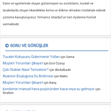
Daire ve işyerlerinde oluşan görünmeyen su sızıntılarını, tuvalet ve
lavabolarda oluşan tıkanıklıkları kırma ve dökme olmadan müdahale ederek
çözüme kavuşturuyoruz. Firmamız İstanbul'un tüm ilçelerine hizmet
vermektedir.
SORU VE GÖRÜŞLER
Tuvalet Kokusunu Gidermenin Yolları
için
Sema
Müşteri Yorumları Şikayet
için
Erol Özsoy
Çatı Olukları Nasıl Temizlenir?
için
Abdulkadir
Asansör Boşluğuna Su Birikmesi
için
Metin
Müşteri Yorumları Şikayet
için
Barış
kombimin manuel hava purjöründen hava veya su gelmiyor
için
İbrahim