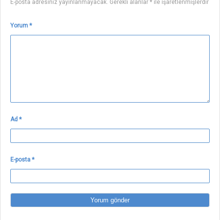
E-posta adresiniz yayınlanmayacak.
Gerekli alanlar
*
ile işaretlenmişlerdir
Yorum
*
Ad
*
E-posta
*