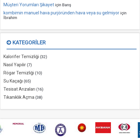
Müşteri Yorumları Şikayet
için
Barış
kombimin manuel hava purjöründen hava veya su gelmiyor
için
İbrahim
KATEGORILER
Kalorifer Temizliği
(32)
Nasıl Yapılır
(7)
Rögar Temizliği
(10)
Su Kaçağı
(65)
Tesisat Arızaları
(16)
Tıkanıklık Açma
(38)