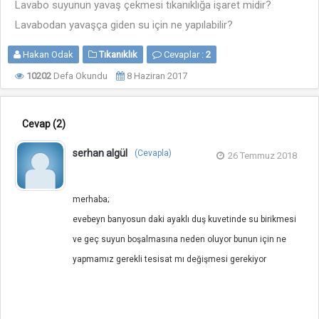
Lavabo suyunun yavaş çekmesi tıkanıklığa işaret midir?
Lavabodan yavaşça giden su için ne yapılabilir?
Hakan Odak
Tıkanıklık
Cevaplar :
2
10202
Defa Okundu
8 Haziran 2017
Cevap
(2)
serhan algül
(Cevapla)
26 Temmuz 2018
merhaba;
evebeyn banyosun daki ayaklı duş kuvetinde su birikmesi
ve geç suyun boşalmasına neden oluyor bunun için ne
yapmamız gerekli tesisat mı değişmesi gerekiyor