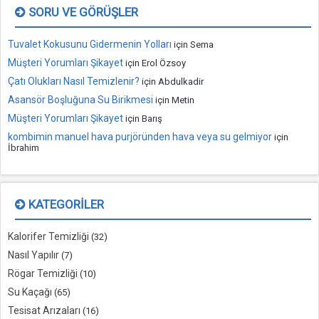
SORU VE GÖRÜŞLER
Tuvalet Kokusunu Gidermenin Yolları
için
Sema
Müşteri Yorumları Şikayet
için
Erol Özsoy
Çatı Olukları Nasıl Temizlenir?
için
Abdulkadir
Asansör Boşluğuna Su Birikmesi
için
Metin
Müşteri Yorumları Şikayet
için
Barış
kombimin manuel hava purjöründen hava veya su gelmiyor
için
İbrahim
KATEGORILER
Kalorifer Temizliği
(32)
Nasıl Yapılır
(7)
Rögar Temizliği
(10)
Su Kaçağı
(65)
Tesisat Arızaları
(16)