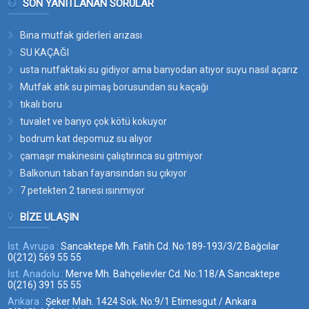
SON YANITLANAN SORULAR
Bina mutfak giderleri arızası
SU KAÇAĞI
usta nutfaktaki su gidiyor ama banyodan atıyor suyu nasıl açarız
bu suyun yerini
Mutfak atık su pimaş borusundan su kaçağı
tıkalı boru
tuvalet ve banyo çok kötü kokuyor
bodrum kat depomuz su alıyor
çamaşır makinesini çalıştırınca su gitmiyor
Balkonun taban fayansından su çıkıyor
7 petekten 2 tanesi ısınmıyor
BIZE ULAŞIN
İst. Avrupa :
Sancaktepe Mh. Fatih Cd. No:189-193/3/2 Bağcılar
0(212) 569 55 55
İst. Anadolu :
Merve Mh. Bahçelievler Cd. No:118/A Sancaktepe
0(216) 391 55 55
Ankara :
Şeker Mah. 1424 Sok. No:9/1 Etimesgut / Ankara