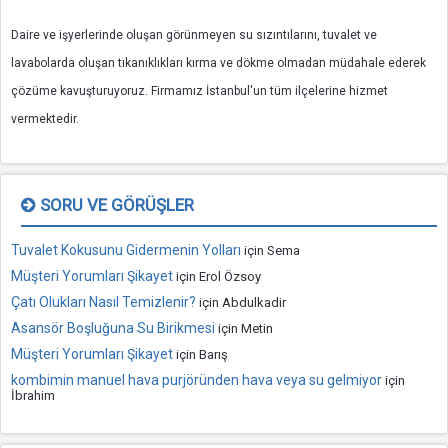
Daire ve işyerlerinde oluşan görünmeyen su sızıntılarını, tuvalet ve
lavabolarda oluşan tıkanıklıkları kırma ve dökme olmadan müdahale ederek
çözüme kavuşturuyoruz. Firmamız İstanbul'un tüm ilçelerine hizmet
vermektedir.
SORU VE GÖRÜŞLER
Tuvalet Kokusunu Gidermenin Yolları
için
Sema
Müşteri Yorumları Şikayet
için
Erol Özsoy
Çatı Olukları Nasıl Temizlenir?
için
Abdulkadir
Asansör Boşluğuna Su Birikmesi
için
Metin
Müşteri Yorumları Şikayet
için
Barış
kombimin manuel hava purjöründen hava veya su gelmiyor
için
İbrahim