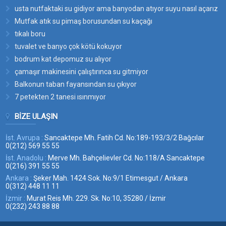
usta nutfaktaki su gidiyor ama banyodan atıyor suyu nasıl açarız
bu suyun yerini
Mutfak atık su pimaş borusundan su kaçağı
tıkalı boru
tuvalet ve banyo çok kötü kokuyor
bodrum kat depomuz su alıyor
çamaşır makinesini çalıştırınca su gitmiyor
Balkonun taban fayansından su çıkıyor
7 petekten 2 tanesi ısınmıyor
BIZE ULAŞIN
İst. Avrupa :
Sancaktepe Mh. Fatih Cd. No:189-193/3/2 Bağcılar
0(212) 569 55 55
İst. Anadolu :
Merve Mh. Bahçelievler Cd. No:118/A Sancaktepe
0(216) 391 55 55
Ankara :
Şeker Mah. 1424 Sok. No:9/1 Etimesgut / Ankara
0(312) 448 11 11
İzmir :
Murat Reis Mh. 229. Sk. No:10, 35280 / İzmir
0(232) 243 88 88