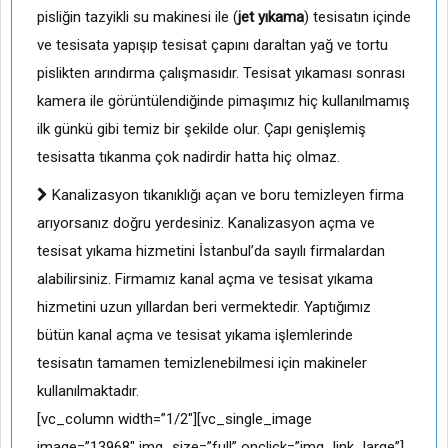
pisliğin tazyikli su makinesi ile (
jet yıkama
) tesisatın içinde
ve tesisata yapışıp tesisat çapını daraltan yağ ve tortu
pislikten arındırma çalışmasıdır. Tesisat yıkaması sonrası
kamera ile görüntülendiğinde pimaşımız hiç kullanılmamış
ilk günkü gibi temiz bir şekilde olur. Çapı genişlemiş
tesisatta tıkanma çok nadirdir hatta hiç olmaz.
Kanalizasyon tıkanıklığı açan ve boru temizleyen firma
arıyorsanız doğru yerdesiniz. Kanalizasyon açma ve
tesisat yıkama hizmetini İstanbul’da sayılı firmalardan
alabilirsiniz. Firmamız kanal açma ve tesisat yıkama
hizmetini uzun yıllardan beri vermektedir. Yaptığımız
bütün kanal açma ve tesisat yıkama işlemlerinde
tesisatın tamamen temizlenebilmesi için makineler
kullanılmaktadır.
[vc_column width=”1/2″][vc_single_image
image=”13968″ img_size=”full” onclick=”img_link_large”]