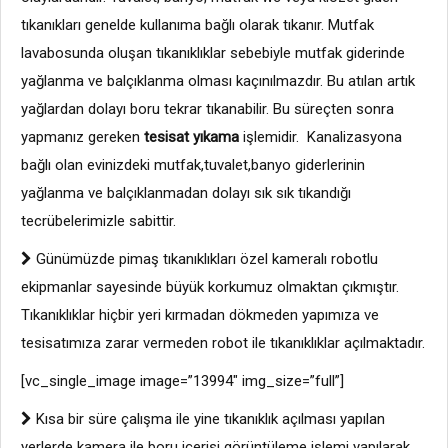
tıkanıkları genelde kullanıma bağlı olarak tıkanır. Mutfak
lavabosunda oluşan tıkanıklıklar sebebiyle mutfak giderinde
yağlanma ve balçıklanma olması kaçınılmazdır. Bu atılan artık
yağlardan dolayı boru tekrar tıkanabilir. Bu süreçten sonra
yapmanız gereken
tesisat yıkama
işlemidir. Kanalizasyona
bağlı olan evinizdeki mutfak,tuvalet,banyo giderlerinin
yağlanma ve balçıklanmadan dolayı sık sık tıkandığı
tecrübelerimizle sabittir.
Günümüzde pimaş tıkanıklıkları özel kameralı robotlu
ekipmanlar sayesinde büyük korkumuz olmaktan çıkmıştır.
Tıkanıklıklar hiçbir yeri kırmadan dökmeden yapımıza ve
tesisatımıza zarar vermeden robot ile tıkanıklıklar açılmaktadır.
[vc_single_image image=”13994″ img_size=”full”]
Kısa bir süre çalışma ile yine tıkanıklık açılması yapılan
yerlerde kamera ile boru içerisi görüntüleme işlemi yapılarak