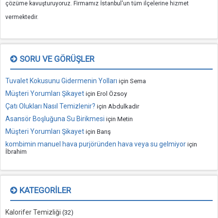
çözüme kavuşturuyoruz. Firmamız İstanbul'un tüm ilçelerine hizmet
vermektedir.
SORU VE GÖRÜŞLER
Tuvalet Kokusunu Gidermenin Yolları
için
Sema
Müşteri Yorumları Şikayet
için
Erol Özsoy
Çatı Olukları Nasıl Temizlenir?
için
Abdulkadir
Asansör Boşluğuna Su Birikmesi
için
Metin
Müşteri Yorumları Şikayet
için
Barış
kombimin manuel hava purjöründen hava veya su gelmiyor
için
İbrahim
KATEGORILER
Kalorifer Temizliği
(32)