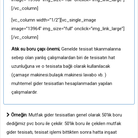
[/vc_column]
[vc_column width=”1/2″][vc_single_image
image=”13964″ img_size=”full” onclick=”img_link_large”]
[/vc_column]
Atık su boru çapı önemi;
Genelde tesisat tıkanmalarına
sebep olan yanlış çalışmalardan biri de tesisatın hat
uzunluğuna ve o tesisata bağlı olarak kullanılacak
(çamaşır makinesi.bulaşık makinesi lavabo vb. )
muhtemel gider tesisatları hesaplanmadan yapılan
çalışmalardır.
Örneğin
: Mutfak gider tesisatları genel olarak 50’lik boru
dediğimiz pvc boru ile çekilir. 50’lik boru ile çekilen mutfak
gider tesisatı, tesisat işlemi bittikten sonra hatta inşaat