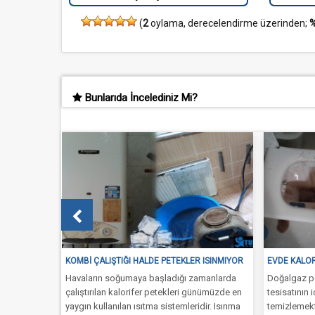
(
2
oylama, derecelendirme üzerinden;
%
Bunlarıda İncelediniz Mi?
KOMBI ÇALIŞTIĞI HALDE PETEKLER ISINMIYOR
EVDE KALORIFER PETE
Havaların soğumaya başladığı zamanlarda
Doğalgaz peteği temiz
çalıştırılan kalorifer petekleri günümüzde en
tesisatının içerisinde ı
yaygın kullanılan ısıtma sistemleridir. Isınma
temizlemektedir. Kalor