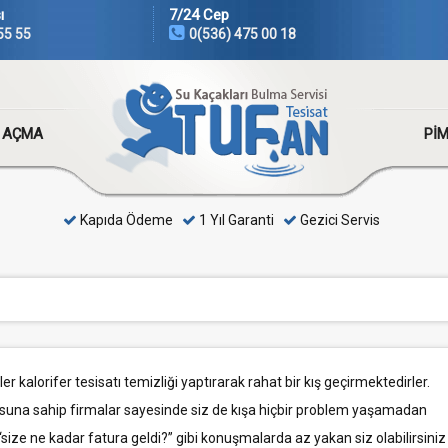
ı
7/24 Cep
55 55
0(536) 475 00 18
 AÇMA
PI
Kapıda Ödeme
1 Yıl Garanti
Gezici Servis
r kalorifer tesisatı temizliği yaptırarak rahat bir kış geçirmektedirler.
osuna sahip firmalar sayesinde siz de kışa hiçbir problem yaşamadan
“size ne kadar fatura geldi?” gibi konuşmalarda az yakan siz olabilirsiniz