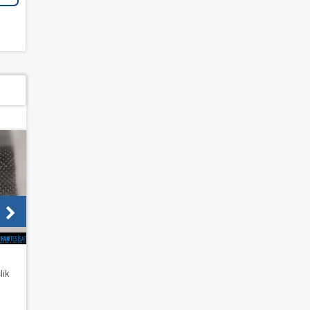
KALORIFERDEN GELEN KOKU
Soğuk kış günlerinin çatması ile artık kalorifer
tesisatı sorunları ile sık sık karşılaşır olduk.
Bazı sorunlar oldukça kolay bir şekilde