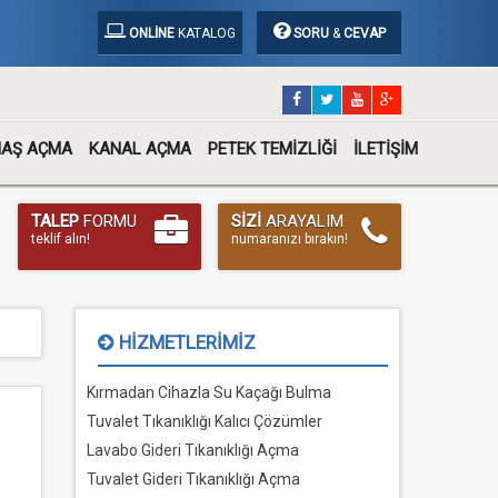
ONLINE
KATALOG
SORU
&
CEVAP
MAŞ AÇMA
KANAL AÇMA
PETEK TEMIZLIĞI
İLETIŞIM
TALEP
FORMU
SIZI
ARAYALIM
teklif alın!
numaranızı bırakın!
HIZMETLERIMIZ
Kırmadan Cihazla Su Kaçağı Bulma
Tuvalet Tıkanıklığı Kalıcı Çözümler
Lavabo Gideri Tıkanıklığı Açma
Tuvalet Gideri Tıkanıklığı Açma