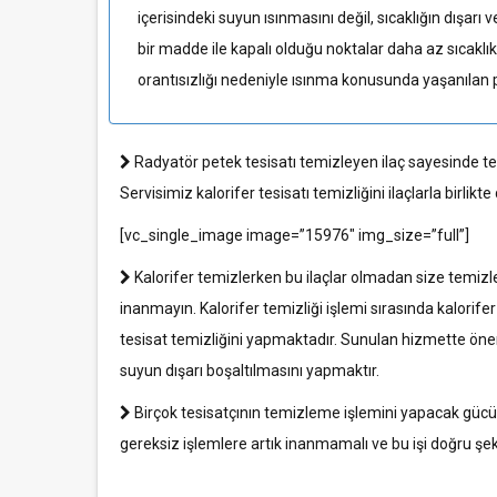
içerisindeki suyun ısınmasını değil, sıcaklığın dışarı 
bir madde ile kapalı olduğu noktalar daha az sıcaklık 
orantısızlığı nedeniyle ısınma konusunda yaşanılan pr
Radyatör petek tesisatı temizleyen ilaç sayesinde tesis
Servisimiz kalorifer tesisatı temizliğini ilaçlarla birlik
[vc_single_image image=”15976″ img_size=”full”]
Kalorifer temizlerken bu ilaçlar olmadan size temizl
inanmayın. Kalorifer temizliği işlemi sırasında kalorife
tesisat temizliğini yapmaktadır. Sunulan hizmette önem
suyun dışarı boşaltılmasını yapmaktır.
Birçok tesisatçının temizleme işlemini yapacak gücü ol
gereksiz işlemlere artık inanmamalı ve bu işi doğru şe