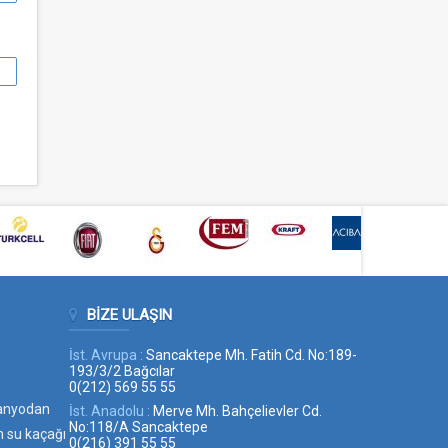
BIZE ULAŞIN
İst. Avrupa :
Sancaktepe Mh. Fatih Cd. No:189-
193/3/2 Bağcılar
0(212) 569 55 55
banyodan
İst. Anadolu :
Merve Mh. Bahçelievler Cd.
No:118/A Sancaktepe
ini
 su kaçağı
0(216) 391 55 55