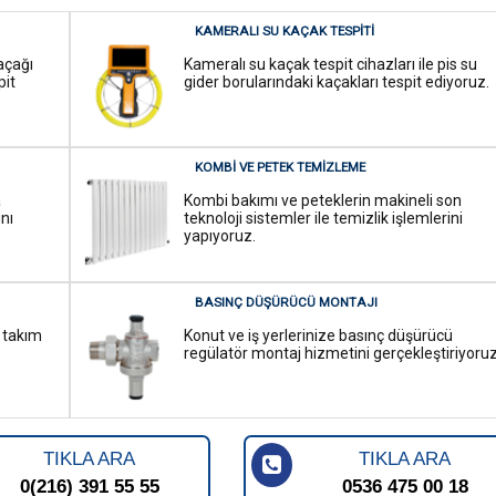
KAMERALI SU KAÇAK TESPITI
açağı
Kameralı su kaçak tespit cihazları ile pis su
pit
gider borularındaki kaçakları tespit ediyoruz.
KOMBI VE PETEK TEMIZLEME
a
Kombi bakımı ve peteklerin makineli son
ını
teknoloji sistemler ile temizlik işlemlerini
yapıyoruz.
BASINÇ DÜŞÜRÜCÜ MONTAJI
ç takım
Konut ve iş yerlerinize basınç düşürücü
regülatör montaj hizmetini gerçekleştiriyoruz
TIKLA ARA
TIKLA ARA
0(216) 391 55 55
0536 475 00 18