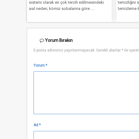
sistemi olarak en çok tercih edilmesindeki
temizliğini sağlamak iç
asıl neden; kömür sobalarına göre ....
temizleme ilacı satın al
Yorum
Bırakın
E-posta adresiniz yayınlanmayacak.
Gerekli alanlar
*
ile işare
Yorum
*
Ad
*