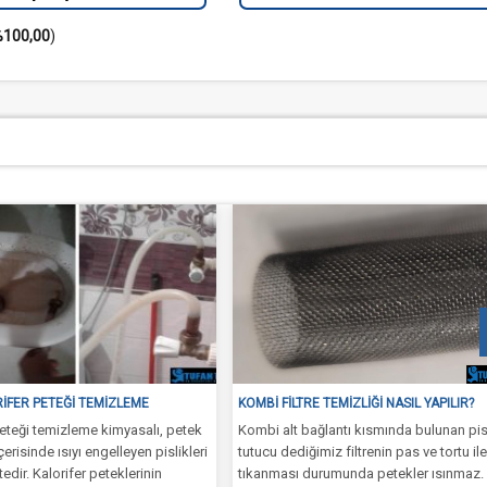
100,00
)
ĞI TEMIZLEME
KOMBI FILTRE TEMIZLIĞI NASIL YAPILIR?
leme kimyasalı, petek
Kombi alt bağlantı kısmında bulunan pislik
sıyı engelleyen pislikleri
tutucu dediğimiz filtrenin pas ve tortu ile
ifer peteklerinin
tıkanması durumunda petekler ısınmaz.