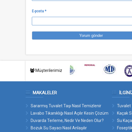
E-posta
*
Müşterilerimiz
MAKALELER
İLGINI
Sararmış Tuvalet Taşı Nasıl Temizlenir
Tuvalet 
Lavabo Tıkanıklığı Nasıl Açılır Kesin Çözüm
Kaçak S
Duvarda Terleme, Nedir Ve Neden Olur?
Su Kaça
Bozuk Su Sayacı Nasıl Anlaşılır
Foseptik