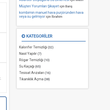
Müşteri Yorumları Şikayet
için
Barış
kombimin manuel hava purjöründen hava
veya su gelmiyor
için
İbrahim
KATEGORILER
Kalorifer Temizliği
(32)
Nasıl Yapılır
(7)
Rögar Temizliği
(10)
Su Kaçağı
(65)
Tesisat Arızaları
(16)
.
Tıkanıklık Açma
(38)