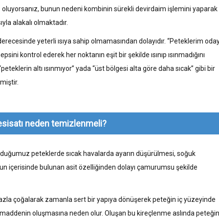
oluyorsanız, bunun nedeni kombinin sürekli devirdaim işlemini yaparak
yla alakalı olmaktadır.
erecesinde yeterli ısıya sahip olmamasından dolayıdır. “Peteklerim oday
psini kontrol ederek her noktanın eşit bir şekilde ısınıp ısınmadığını
eteklerin altı ısınmıyor” yada “üst bölgesi alta göre daha sıcak” gibi bir
miştir.
tesisatı neden temizlenmeli?
e olduğumuz peteklerde sıcak havalarda ayarın düşürülmesi, soğuk
yun içerisinde bulunan asit özelliğinden dolayı çamurumsu şekilde
zla çoğalarak zamanla sert bir yapıya dönüşerek peteğin iç yüzeyinde
r maddenin oluşmasına neden olur. Oluşan bu kireçlenme aslında peteği