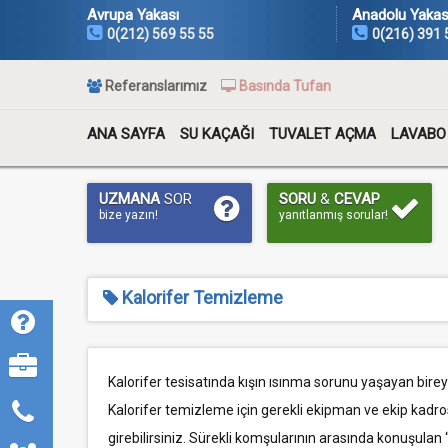
Avrupa Yakası
Anadolu Yakas
0(212) 569 55 55
0(216) 391 
Referanslarımız
Basında Tufan
ANA SAYFA
SU KAÇAĞI
TUVALET AÇMA
LAVABO
UZMANA
SOR
SORU
&
CEVAP
bize yazın!
yanıtlanmış sorular!
Kalorifer Temizleme
Kalorifer tesisatında kışın ısınma sorunu yaşayan bireyle
Kalorifer temizleme için gerekli ekipman ve ekip kadr
girebilirsiniz. Sürekli komşularının arasında konuşulan 