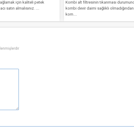
in kaliteli petek
Kombi alt filtresinin tıkanması durumunda
malısınız. ....
kombi devir daimi sağlıklı olmadığından
kom....
tlenmişlerdir