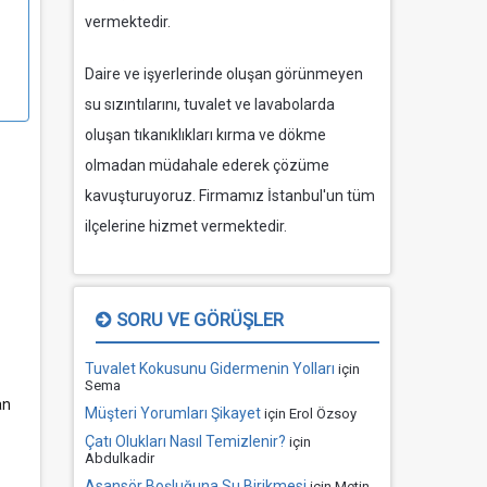
vermektedir.
Daire ve işyerlerinde oluşan görünmeyen
su sızıntılarını, tuvalet ve lavabolarda
oluşan tıkanıklıkları kırma ve dökme
olmadan müdahale ederek çözüme
kavuşturuyoruz. Firmamız İstanbul'un tüm
ilçelerine hizmet vermektedir.
SORU VE GÖRÜŞLER
Tuvalet Kokusunu Gidermenin Yolları
için
Sema
an
Müşteri Yorumları Şikayet
için
Erol Özsoy
Çatı Olukları Nasıl Temizlenir?
için
Abdulkadir
Asansör Boşluğuna Su Birikmesi
için
Metin