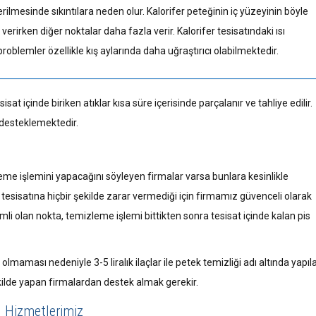
verilmesinde sıkıntılara neden olur. Kalorifer peteğinin iç yüzeyinin böyle
verirken diğer noktalar daha fazla verir. Kalorifer tesisatındaki ısı
oblemler özellikle kış aylarında daha uğraştırıcı olabilmektedir.
at içinde biriken atıklar kısa süre içerisinde parçalanır ve tahliye edilir.
te desteklemektedir.
eme işlemini yapacağını söyleyen firmalar varsa bunlara kesinlikle
r tesisatına hiçbir şekilde zarar vermediği için firmamız güvenceli olarak
li olan nokta, temizleme işlemi bittikten sonra tesisat içinde kalan pis
maması nedeniyle 3-5 liralık ilaçlar ile petek temizliği adı altında yapıl
kilde yapan firmalardan destek almak gerekir.
Hizmetlerimiz