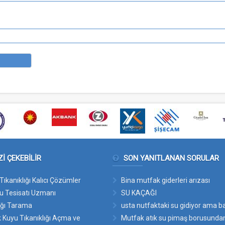
ZI ÇEKEBILIR
SON YANITLANAN SORULAR
Tıkanıklığı Kalıcı Çözümler
Bina mutfak giderleri arızası
u Tesisatı Uzmanı
SU KAÇAĞI
ğı Tarama
usta nutfaktaki su gidiyor ama 
 Kuyu Tıkanıklığı Açma ve
atıyor suyu nasıl açarız bu suyun yer
Mutfak atık su pimaş borusundan