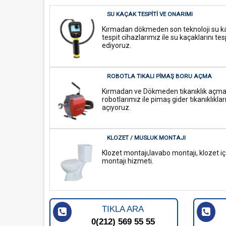
SU KAÇAK TESPITI VE ONARIMI
Kırmadan dökmeden son teknoloji su k
tespit cihazlarımız ile su kaçaklarını tes
ediyoruz.
ROBOTLA TIKALI PIMAŞ BORU AÇMA
Kırmadan ve Dökmeden tıkanıklık açm
robotlarımız ile pimaş gider tıkanıklıklar
açıyoruz.
KLOZET / MUSLUK MONTAJI
Klozet montajı,lavabo montajı, klozet i
montajı hizmeti.
TIKLA ARA
0(212) 569 55 55