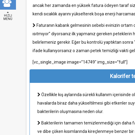
ancak her zamanda en yüksek fatura ödeyen taraf siz 
kendi sıcaklık ayarını yükselterek boşa enerji harcaması
HIZLI
MENÜ
Faturanın kabarık gelmesinin sebebi evinizin ortam d
ısıtmıyor” diyorsanız ilk yapmanız gereken peteklerin he
belirlemeniz gerekir. Eğer bu kontrolü yaptıktan sonra “p
ifade kullanıyorsanız o zaman petek temizliği vakti gel
[vc_single_image image=”14749″ img_size=”full”]
Kalorifer 
Özellikle kış aylarında sürekli kullanım içerisind
havalarda biraz daha yükseltilmesi gibi etkenler su
bakterilerin oluşmasına neden olur.
Bakterilerin tamamen temizlenmediği için daha fa
ve dibe çöken kısımlarında kireçlenmeye benzer bi