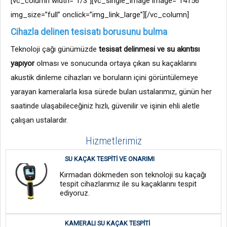
[vc_column width=”1/3″][vc_single_image image=”14156″
img_size=”full” onclick=”img_link_large”][/vc_column]
Cihazla delinen tesisatı borusunu bulma
Teknoloji çağı günümüzde
tesisat delinmesi ve su akıntısı
yapıyor
olması ve sonucunda ortaya çıkan su kaçaklarını
akustik dinleme cihazları ve boruların içini görüntülemeye
yarayan kameralarla kısa sürede bulan ustalarımız, günün her
saatinde ulaşabileceğiniz hızlı, güvenilir ve işinin ehli aletle
çalışan ustalardır.
Hizmetlerimiz
SU KAÇAK TESPITI VE ONARIMI
Kırmadan dökmeden son teknoloji su kaçağı
tespit cihazlarımız ile su kaçaklarını tespit
ediyoruz.
KAMERALI SU KAÇAK TESPITI