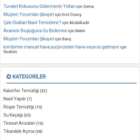
Tuvalet Kokusunu Gidermenin Yolları
için
Sema
Müşteri Yorumları Şikayet
için
Erol Özsoy
Çatı Olukları Nasıl Temizlenir?
için
Abdulkadir
Asansör Boşluğuna Su Birikmesi
için
Metin
Müşteri Yorumları Şikayet
için
Barış
kombimin manuel hava purjöründen hava veya su gelmiyor
için
İbrahim
KATEGORILER
Kalorifer Temizliği
(32)
Nasıl Yapılır
(7)
Rögar Temizliği
(10)
Su Kaçağı
(65)
Tesisat Arızaları
(16)
Tıkanıklık Açma
(38)